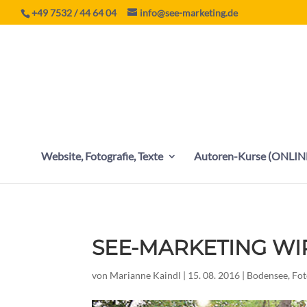
+49 7532 / 44 64 04
info@see-marketing.de
Website, Fotografie, Texte
Autoren-Kurse (ONLIN
SEE-MARKETING WI
von
Marianne Kaindl
|
15. 08. 2016
|
Bodensee
,
Fot