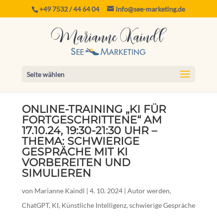
+49 7532 / 44 64 04
info@see-marketing.de
Seite wählen
ONLINE-TRAINING „KI FÜR
FORTGESCHRITTENE“ AM
17.10.24, 19:30-21:30 UHR –
THEMA: SCHWIERIGE
GESPRÄCHE MIT KI
VORBEREITEN UND
SIMULIEREN
von
Marianne Kaindl
|
4. 10. 2024
|
Autor werden
,
ChatGPT
,
KI
,
Künstliche Intelligenz
,
schwierige Gespräche