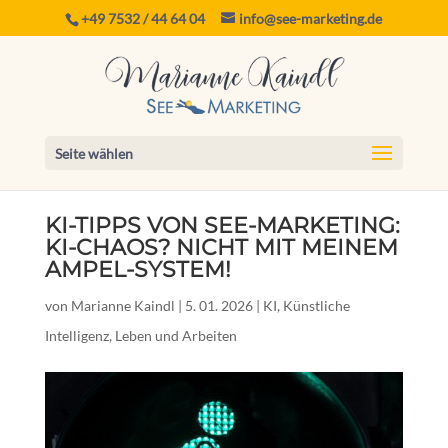
+49 7532 / 44 64 04
info@see-marketing.de
Seite wählen
KI-TIPPS VON SEE-MARKETING:
KI-CHAOS? NICHT MIT MEINEM
AMPEL-SYSTEM!
von
Marianne Kaindl
|
5. 01. 2026
|
KI
,
Künstliche
Intelligenz
,
Leben und Arbeiten