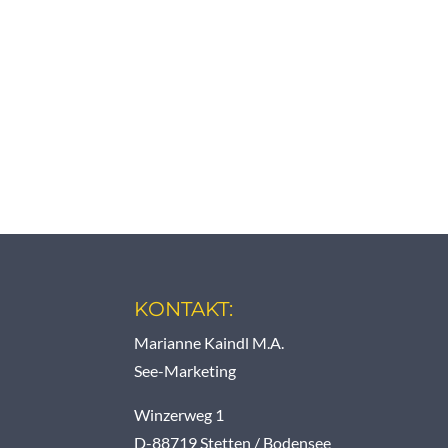
KONTAKT:
Marianne Kaindl M.A.
See-Marketing
Winzerweg 1
D-88719 Stetten / Bodensee