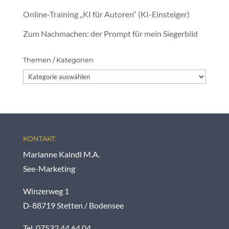
Online-Training „KI für Autoren“ (KI-Einsteiger)
Zum Nachmachen: der Prompt für mein Siegerbild
Themen / Kategorien
Themen
/
Kategorien
KONTAKT:
Marianne Kaindl M.A.
See-Marketing
Winzerweg 1
D-88719 Stetten / Bodensee
Tel. 07532 44 64 04