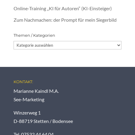
Online-Training „KI für Autoren“ (KI-Einsteiger)
Zum Nachmachen: der Prompt für mein Siegerbild
Themen / Kategorien
Themen
/
Kategorien
KONTAKT:
Marianne Kaindl M.A.
See-Marketing
Winzerweg 1
D-88719 Stetten / Bodensee
Tel. 07532 44 64 04