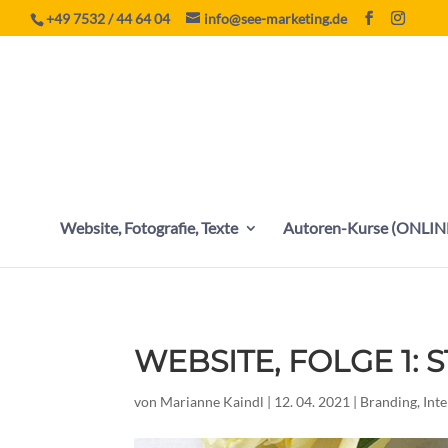
+49 7532 / 44 64 04
info@see-marketing.de
Website, Fotografie, Texte
Autoren-Kurse (ONLIN
WEBSITE, FOLGE 1: 
von
Marianne Kaindl
|
12. 04. 2021
|
Branding
,
Int