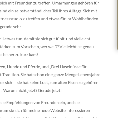
es, sich mit Freunden zu treffen. Umarmungen gehören für
ind ein selbstverständlicher Teil ihres Alltags. Sich mit
itnessstudio zu treffen und etwas für ihr Wohlbefinden
e gerade sehr.
 etwas tun, damit sie sich gut fühlt, und vielleicht
ärken zum Vorschein, wer weiß? Vielleicht ist genau
as bisher zu kurz kam?
 Katzen, Hunde und Pferde, und „Drei Haselnüsse für
it Tradition. Sie hat schon eine ganze Menge Lebensjahre
r sich – sie hat keine Lust, zum alten Eisen zu gehören:
n. Warum nicht jetzt? Gerade jetzt!
sie Empfehlungen von Freunden ein, und sie
warum sie sich für meine neue Website interessieren