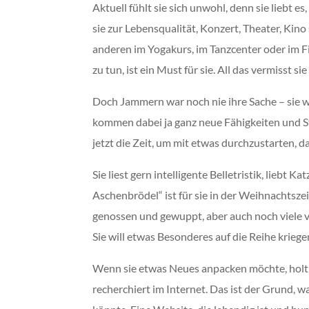
Aktuell fühlt sie sich unwohl, denn sie liebt 
sie zur Lebensqualität, Konzert, Theater, Kino s
anderen im Yogakurs, im Tanzcenter oder im F
zu tun, ist ein Must für sie. All das vermisst si
Doch Jammern war noch nie ihre Sache – sie will
kommen dabei ja ganz neue Fähigkeiten und St
jetzt die Zeit, um mit etwas durchzustarten, d
Sie liest gern intelligente Belletristik, liebt
Aschenbrödel“ ist für sie in der Weihnachtsze
genossen und gewuppt, aber auch noch viele vo
Sie will etwas Besonderes auf die Reihe kriege
Wenn sie etwas Neues anpacken möchte, holt 
recherchiert im Internet. Das ist der Grund, 