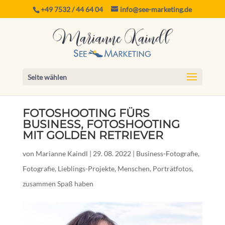
+49 7532 / 44 64 04
info@see-marketing.de
Seite wählen
FOTOSHOOTING FÜRS
BUSINESS, FOTOSHOOTING
MIT GOLDEN RETRIEVER
von
Marianne Kaindl
|
29. 08. 2022
|
Business-Fotografie
,
Fotografie
,
Lieblings-Projekte
,
Menschen
,
Porträtfotos
,
zusammen Spaß haben