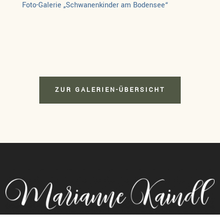
Foto-Galerie „Schwanenkinder am Bodensee“
ZUR GALERIEN-ÜBERSICHT